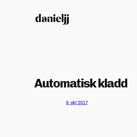
Hopp
til
innhold
Automatisk kladd
9. okt 2017