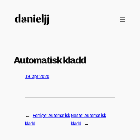
Hopp
til
innhold
Automatisk kladd
19. apr 2020
←
Forrige:
Automatisk
Neste:
Automatisk
kladd
kladd
→