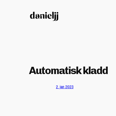
Hopp
til
innhold
Automatisk kladd
2. jan 2023