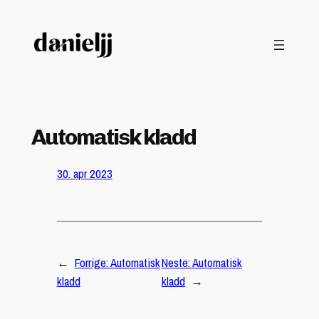
Hopp
til
innhold
Automatisk kladd
30. apr 2023
←
Forrige:
Automatisk
Neste:
Automatisk
kladd
kladd
→