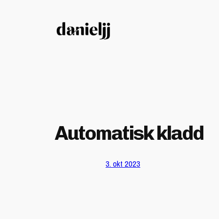
Hopp
til
innhold
Automatisk kladd
3. okt 2023