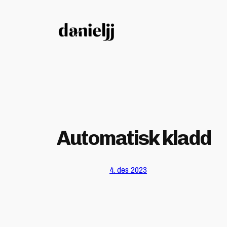
Hopp
til
innhold
Automatisk kladd
4. des 2023