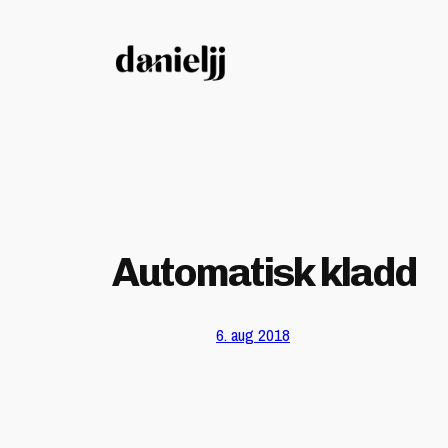
Hopp
til
innhold
Automatisk kladd
6. aug 2018