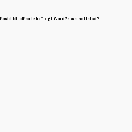
Bestill tilbud
Produkter
Tregt WordPress-nettsted?