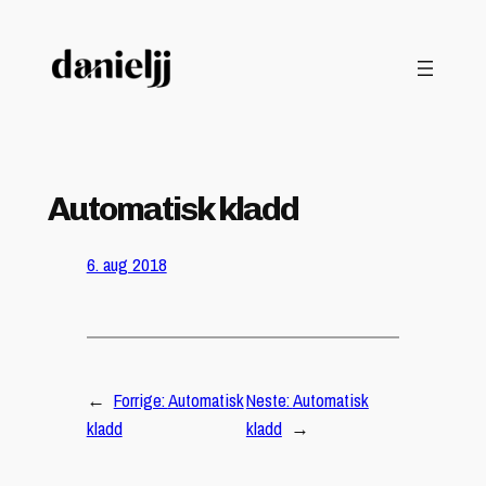
Hopp
til
innhold
Automatisk kladd
6. aug 2018
←
Forrige:
Automatisk
Neste:
Automatisk
kladd
kladd
→