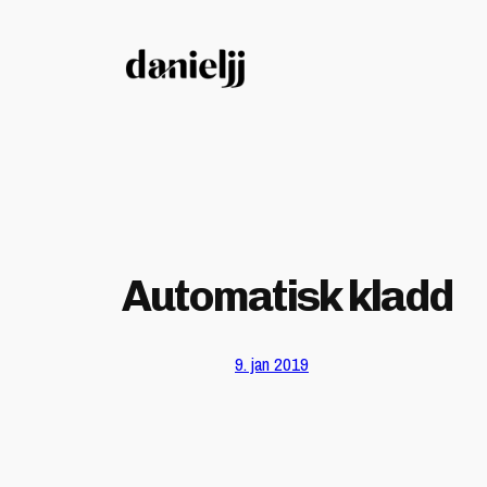
Hopp
til
innhold
Automatisk kladd
9. jan 2019