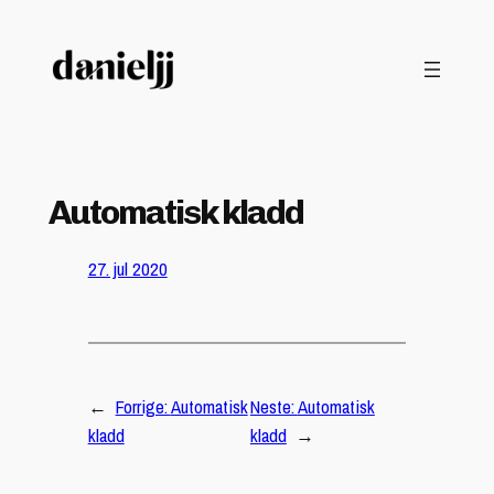
Hopp
til
innhold
Automatisk kladd
27. jul 2020
←
Forrige:
Automatisk
Neste:
Automatisk
kladd
kladd
→