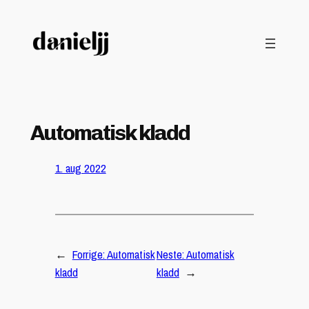
Hopp
til
innhold
Automatisk kladd
1. aug 2022
←
Forrige:
Automatisk
Neste:
Automatisk
kladd
kladd
→