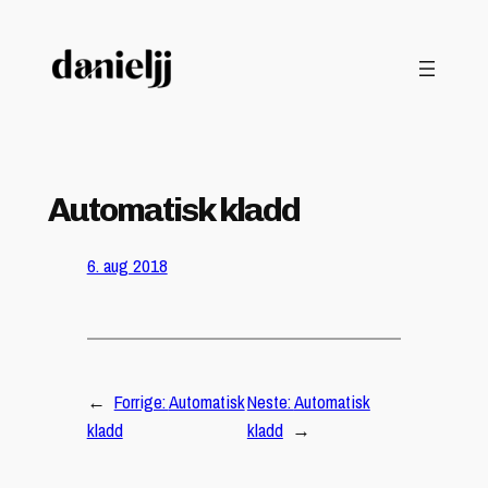
Hopp
til
innhold
Automatisk kladd
6. aug 2018
←
Forrige:
Automatisk
Neste:
Automatisk
kladd
kladd
→